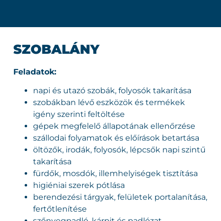
SZOBALÁNY
Feladatok:
napi és utazó szobák, folyosók takarítása
szobákban lévő eszközök és termékek
igény szerinti feltöltése
gépek megfelelő állapotának ellenőrzése
szállodai folyamatok és előírások betartása
öltözők, irodák, folyosók, lépcsők napi szintű
takarítása
fürdők, mosdók, illemhelyiségek tisztítása
higiéniai szerek pótlása
berendezési tárgyak, felületek portalanítása,
fertőtlenítése
szőnyegpadló, kárpit és padlózat