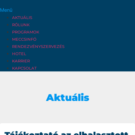
Menü
AKTUÁLIS
RÓLUNK
PROGRAMOK
MECCSINFÓ
RENDEZVÉNYSZERVEZÉS
HOTEL
KARRIER
KAPCSOLAT
Aktuális