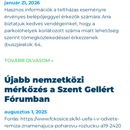
január 21, 2026
Hasznos információk a teltházas eseményre
érvényes belépőjeggyel érkezők számára: Arra
biztatjuk kedves vendégeinket, hogy a
parkolóhelyek korlátozott száma miatt lehetőség
szerint tömegközlekedéssel érkezzenek
(buszjáratok: 64,
TOVÁBB OLVASOM »
Újabb nemzetközi
mérkőzés a Szent Gellért
Fórumban
augusztus 1, 2025
Forrás: https://www.fckosice.sk/kl-uefa-i-v-odvete-
remiza-znamenajuca-poharovu-rozlucku-a19-2420