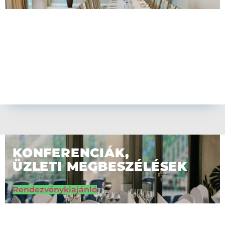
KONFERENCIÁK,
ÜZLETI MEGBESZÉLÉSEK
Rendezvénykiajánló