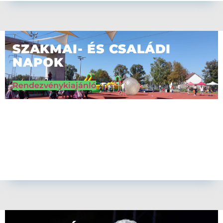
SZAKMAI- ÉS CSALÁDI
NAPOK
Rendezvénykiajánló