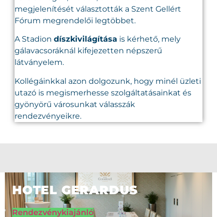
megjelenítését választották a Szent Gellért
Fórum megrendelői legtöbbet.
A Stadion
díszkivilágítása
is kérhető, mely
gálavacsoráknál kifejezetten népszerű
látványelem.
Kollégáinkkal azon dolgozunk, hogy minél üzleti
utazó is megismerhesse szolgáltatásainkat és
gyönyörű városunkat válasszák
rendezvényeikre.
HOTEL GERARDUS
Rendezvénykiajánló