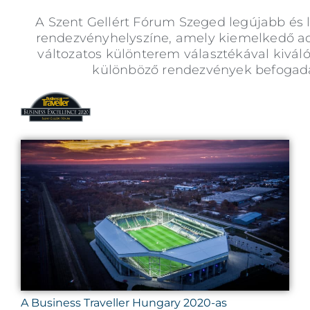
A Szent Gellért Fórum Szeged legújabb é
rendezvényhelyszíne, amely kiemelkedő ad
változatos különterem választékával kivál
különböző rendezvények befogadá
A Business Traveller Hungary 2020-as