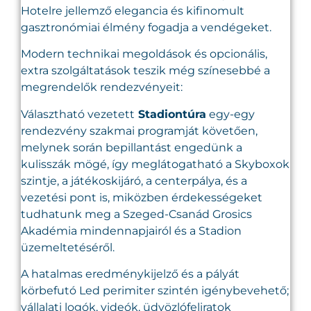
Hotelre jellemző elegancia és kifinomult
gasztronómiai élmény fogadja a vendégeket.
Modern technikai megoldások és opcionális,
extra szolgáltatások teszik még színesebbé a
megrendelők rendezvényeit:
Választható vezetett
Stadiontúra
egy-egy
rendezvény szakmai programját követően,
melynek során bepillantást engedünk a
kulisszák mögé, így meglátogatható a Skyboxok
szintje, a játékoskijáró, a centerpálya, és a
vezetési pont is, miközben érdekességeket
tudhatunk meg a Szeged-Csanád Grosics
Akadémia mindennapjairól és a Stadion
üzemeltetéséről.
A hatalmas eredménykijelző és a pályát
körbefutó Led perimiter szintén igénybevehető;
vállalati logók, videók, üdvözlófeliratok