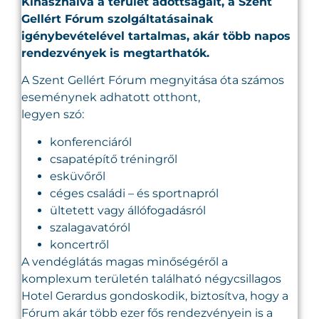
Kihasználva a terület adottságait, a Szent
Gellért Fórum szolgáltatásainak
igénybevételével tartalmas, akár több napos
rendezvények is megtarthatók.
A Szent Gellért Fórum megnyitása óta számos
eseménynek adhatott otthont,
legyen szó:
konferenciáról
csapatépítő tréningről
esküvőről
céges családi – és sportnapról
ültetett vagy állófogadásról
szalagavatóról
koncertről
A vendéglátás magas minőségéről a
komplexum területén található négycsillagos
Hotel Gerardus gondoskodik, biztosítva, hogy a
Fórum akár több ezer fős rendezvényein is a