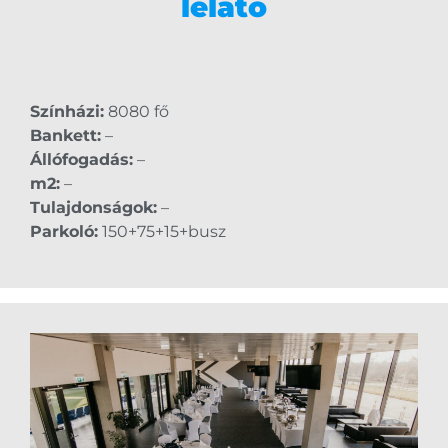
lelátó
Színházi:
8080 fő
Bankett:
–
Állófogadás:
–
m2:
–
Tulajdonságok:
–
Parkoló:
150+75+15+busz