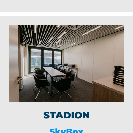
STADION
SkyBox