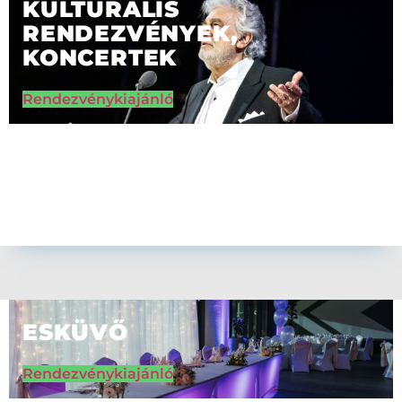
KULTURÁLIS
RENDEZVÉNYEK,
KONCERTEK
Rendezvénykiajánló
ESKÜVŐ
Rendezvénykiajánló