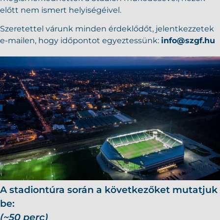
előtt nem ismert helyiségéivel.
Szeretettel várunk minden érdeklődőt, jelentkezzetek
e-mailen, hogy időpontot egyeztessünk:
info@szgf.hu
A stadiontúra során a következőket mutatjuk
be:
(~50 perc)