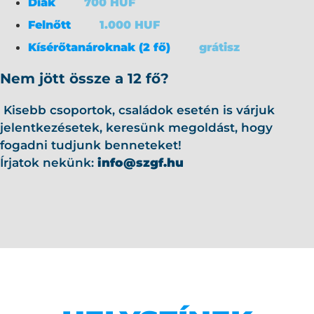
Diák
700 HUF
Felnőtt
1.000 HUF
Kísérőtanároknak (2 fő)
grátisz
Nem jött össze a 12 fő?
Kisebb csoportok, családok esetén is várjuk
jelentkezésetek, keresünk megoldást, hogy
fogadni tudjunk benneteket!
Írjatok nekünk:
info@szgf.hu