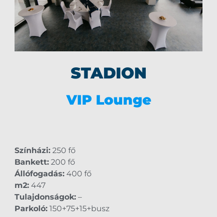
STADION
VIP Lounge
Színházi:
250 fő
Bankett:
200 fő
Állófogadás:
400 fő
m2:
447
Tulajdonságok:
–
Parkoló:
150+75+15+busz