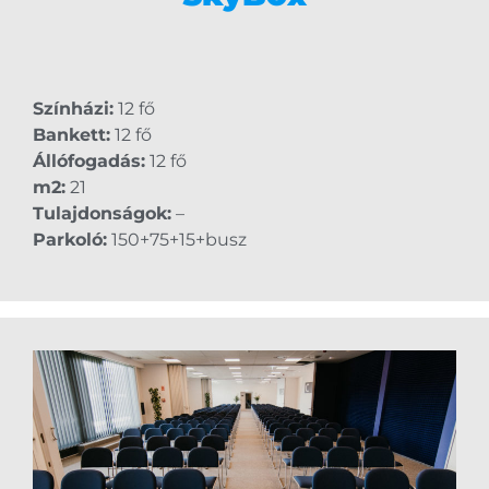
Színházi:
12 fő
Bankett:
12 fő
Állófogadás:
12 fő
m2:
21
Tulajdonságok:
–
Parkoló:
150+75+15+busz