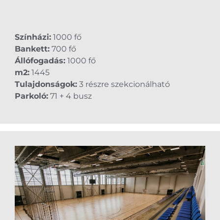
Színházi:
1000 fő
Bankett:
700 fő
Állófogadás:
1000 fő
m2:
1445
Tulajdonságok:
3 részre szekcionálható
Parkoló:
71 + 4 busz