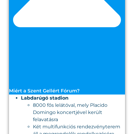
Miért a Szent Gellért Fórum?
Labdarúgó stadion
8000 fős lelátóval, mely Placido
Domingo koncertjével került
felavatásra
Két multifunkciós rendezvényterem
áll a megrendelők rendelkezésére