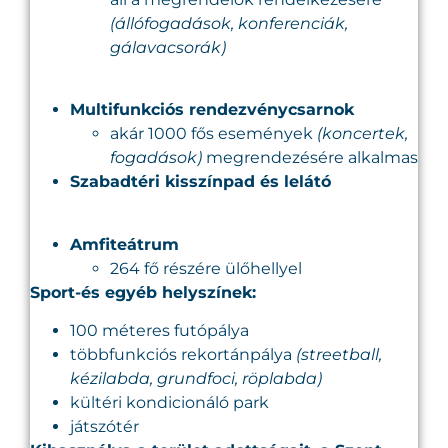
(állófogadások, konferenciák,
gálavacsorák)
Multifunkciós rendezvénycsarnok
akár 1000 fős események
(koncertek,
fogadások)
megrendezésére alkalmas
Szabadtéri kisszínpad és lelátó
Amfiteátrum
264 fő részére ülőhellyel
Sport-és egyéb helyszínek:
100 méteres futópálya
többfunkciós rekortánpálya
(streetball,
kézilabda, grundfoci, röplabda)
kültéri kondicionáló park
játszótér