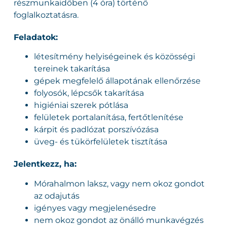
részmunkaidőben (4 óra) történő
foglalkoztatásra.
Feladatok:
létesítmény helyiségeinek és közösségi
tereinek takarítása
gépek megfelelő állapotának ellenőrzése
folyosók, lépcsők takarítása
higiéniai szerek pótlása
felületek portalanítása, fertőtlenítése
kárpit és padlózat porszívózása
üveg- és tükörfelületek tisztítása
Jelentkezz, ha:
Mórahalmon laksz, vagy nem okoz gondot
az odajutás
igényes vagy megjelenésedre
nem okoz gondot az önálló munkavégzés