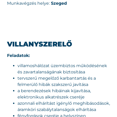
Munkavégzés helye:
Szeged
VILLANYSZERELŐ
Feladatok:
villamoshálózat üzembiztos működésének
és zavartalanságának biztosítása
tervszerű megelőző karbantartás és a
felmerülő hibák szakszerű javítása
a berendezések hibáinak kijavítása,
elektronikus alkatrészek cseréje
azonnali elhárítást igénylő meghibásodások,
áramköri szabálytalanságok elhárítása
fényforrások cseréje a helyszínen