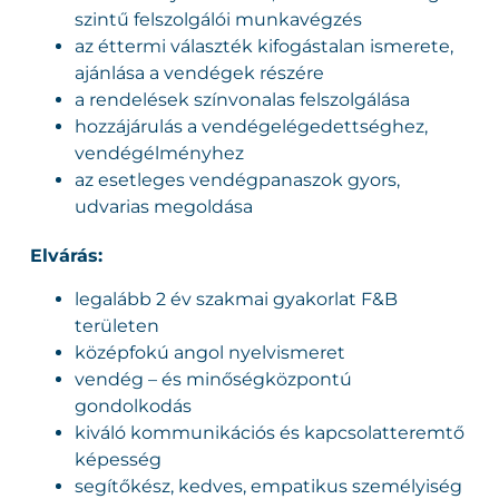
szintű felszolgálói munkavégzés
az éttermi választék kifogástalan ismerete,
ajánlása a vendégek részére
a rendelések színvonalas felszolgálása
hozzájárulás a vendégelégedettséghez,
vendégélményhez
az esetleges vendégpanaszok gyors,
udvarias megoldása
Elvárás:
legalább 2 év szakmai gyakorlat F&B
területen
középfokú angol nyelvismeret
vendég – és minőségközpontú
gondolkodás
kiváló kommunikációs és kapcsolatteremtő
képesség
segítőkész, kedves, empatikus személyiség