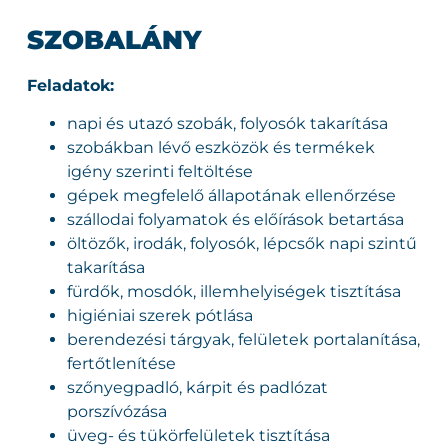
SZOBALÁNY
Feladatok:
napi és utazó szobák, folyosók takarítása
szobákban lévő eszközök és termékek
igény szerinti feltöltése
gépek megfelelő állapotának ellenőrzése
szállodai folyamatok és előírások betartása
öltözők, irodák, folyosók, lépcsők napi szintű
takarítása
fürdők, mosdók, illemhelyiségek tisztítása
higiéniai szerek pótlása
berendezési tárgyak, felületek portalanítása,
fertőtlenítése
szőnyegpadló, kárpit és padlózat
porszívózása
üveg- és tükörfelületek tisztítása