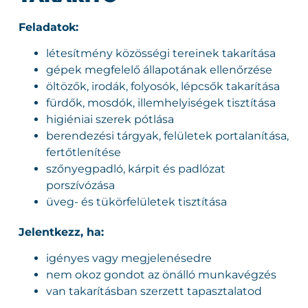
Feladatok:
létesítmény közösségi tereinek takarítása
gépek megfelelő állapotának ellenőrzése
öltözők, irodák, folyosók, lépcsők takarítása
fürdők, mosdók, illemhelyiségek tisztítása
higiéniai szerek pótlása
berendezési tárgyak, felületek portalanítása,
fertőtlenítése
szőnyegpadló, kárpit és padlózat
porszívózása
üveg- és tükörfelületek tisztítása
Jelentkezz, ha:
igényes vagy megjelenésedre
nem okoz gondot az önálló munkavégzés
van takarításban szerzett tapasztalatod