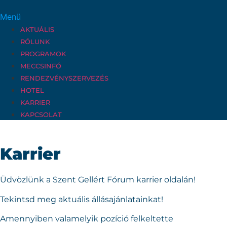
Menü
AKTUÁLIS
RÓLUNK
PROGRAMOK
MECCSINFÓ
RENDEZVÉNYSZERVEZÉS
HOTEL
KARRIER
KAPCSOLAT
Karrier
Üdvözlünk a Szent Gellért Fórum karrier oldalán!
Tekintsd meg aktuális állásajánlatainkat!
Amennyiben valamelyik pozíció felkeltette