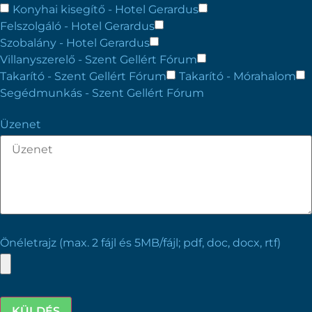
Konyhai kisegítő - Hotel Gerardus
Felszolgáló - Hotel Gerardus
Szobalány - Hotel Gerardus
Villanyszerelő - Szent Gellért Fórum
Takarító - Szent Gellért Fórum
Takarító - Mórahalom
Segédmunkás - Szent Gellért Fórum
Üzenet
Önéletrajz (max. 2 fájl és 5MB/fájl; pdf, doc, docx, rtf)
KÜLDÉS