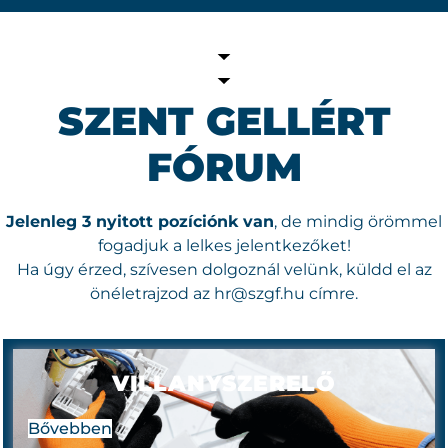
SZENT GELLÉRT
FÓRUM
Jelenleg 3 nyitott pozíciónk van
, de mindig örömmel
fogadjuk a lelkes jelentkezőket!
Ha úgy érzed, szívesen dolgoznál velünk, küldd el az
önéletrajzod az hr
@szgf.hu
címre.
VILLANYSZERELŐ
Bővebben