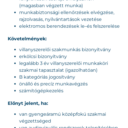
(magasban végzett munka)
munkabiztonsági ellenőrzések elvégzése,
rajzolvasás, nyilvántartások vezetése
elektromos berendezések le–és felszerelése
Követelmények:
villanyszerelői szakmunkás bizonyítvány
erkölcsi bizonyítvány
legalább 3 év villanyszerelői munkaköri
szakmai tapasztalat (igazolhatóan)
B kategóriás jogosítvány
önálló és precíz munkavégzés
számítógépkezelés
Előnyt jelent, ha:
van gyengeáramú középfokú szakmai
végzettséged
van audiovizuális rendszerek telepítésében,