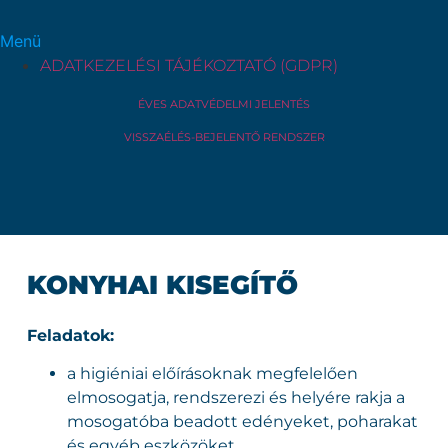
Menü
ADATKEZELÉSI TÁJÉKOZTATÓ (GDPR)
ÉVES ADATVÉDELMI JELENTÉS
VISSZAÉLÉS-BEJELENTŐ RENDSZER
KONYHAI KISEGÍTŐ
Feladatok:
a higiéniai előírásoknak megfelelően
elmosogatja, rendszerezi és helyére rakja a
mosogatóba beadott edényeket, poharakat
és egyéb eszközöket