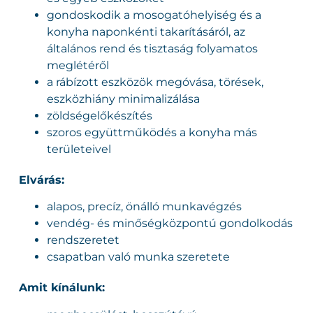
gondoskodik a mosogatóhelyiség és a
konyha naponkénti takarításáról, az
általános rend és tisztaság folyamatos
meglétéről
a rábízott eszközök megóvása, törések,
eszközhiány minimalizálása
zöldségelőkészítés
szoros együttműködés a konyha más
területeivel
Elvárás:
alapos, precíz, önálló munkavégzés
vendég- és minőségközpontú gondolkodás
rendszeretet
csapatban való munka szeretete
Amit kínálunk: