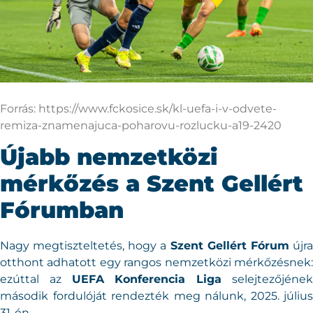
Forrás: https://www.fckosice.sk/kl-uefa-i-v-odvete-
remiza-znamenajuca-poharovu-rozlucku-a19-2420
Újabb nemzetközi
mérkőzés a Szent Gellért
Fórumban
Nagy megtiszteltetés, hogy a
Szent Gellért Fórum
újr
otthont adhatott egy rangos nemzetközi mérkőzésnek:
ezúttal az
UEFA Konferencia Liga
selejtezőjéne
második fordulóját rendezték meg nálunk, 2025. július
31-én.