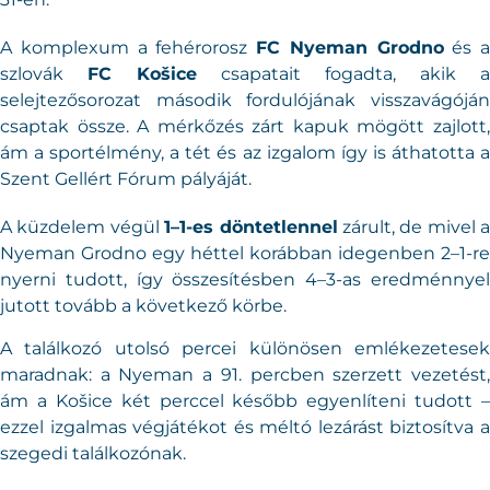
A komplexum a fehérorosz
FC Nyeman Grodno
és a
szlovák
FC Košice
csapatait fogadta, akik a
selejtezősorozat második fordulójának visszavágóján
csaptak össze. A mérkőzés zárt kapuk mögött zajlott,
ám a sportélmény, a tét és az izgalom így is áthatotta a
Szent Gellért Fórum pályáját.
A küzdelem végül
1–1-es döntetlennel
zárult, de mivel a
Nyeman Grodno egy héttel korábban idegenben 2–1-re
nyerni tudott, így összesítésben 4–3-as eredménnyel
jutott tovább a következő körbe.
A találkozó utolsó percei különösen emlékezetesek
maradnak: a Nyeman a 91. percben szerzett vezetést,
ám a Košice két perccel később egyenlíteni tudott –
ezzel izgalmas végjátékot és méltó lezárást biztosítva a
szegedi találkozónak.