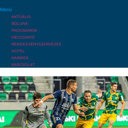
Menü
AKTUÁLIS
RÓLUNK
PROGRAMOK
MECCSINFÓ
RENDEZVÉNYSZERVEZÉS
HOTEL
KARRIER
KAPCSOLAT