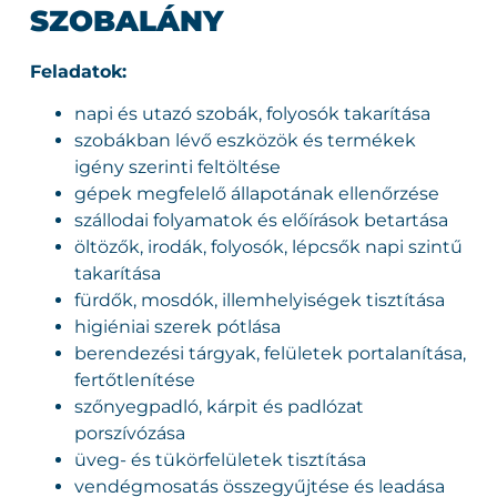
SZOBALÁNY
Feladatok:
napi és utazó szobák, folyosók takarítása
szobákban lévő eszközök és termékek
igény szerinti feltöltése
gépek megfelelő állapotának ellenőrzése
szállodai folyamatok és előírások betartása
öltözők, irodák, folyosók, lépcsők napi szintű
takarítása
fürdők, mosdók, illemhelyiségek tisztítása
higiéniai szerek pótlása
berendezési tárgyak, felületek portalanítása,
fertőtlenítése
szőnyegpadló, kárpit és padlózat
porszívózása
üveg- és tükörfelületek tisztítása
vendégmosatás összegyűjtése és leadása