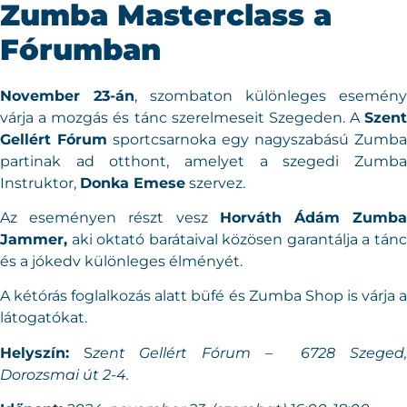
Zumba Masterclass a
Fórumban
November 23-án
, szombaton különleges esemény
várja a mozgás és tánc szerelmeseit Szegeden. A
Szent
Gellért Fórum
sportcsarnoka egy nagyszabású Zumba
partinak ad otthont, amelyet a szegedi Zumba
Instruktor,
Donka Emese
szervez.
Az eseményen részt vesz
Horváth Ádám Zumb
Jammer,
aki oktató barátaival közösen garantálja a tánc
és a jókedv különleges élményét.
A kétórás foglalkozás alatt büfé és Zumba Shop is várja a
látogatókat.
Helyszín:
S
zent Gellért Fórum – 6728 Szeged
Dorozsmai út 2-4.