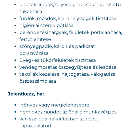
öltözők, irodák, folyosók, lépcsők napi szintű
takarítása
fürdők, mosdók, illemhelyiségek tisztítása
higiéniai szerek pótlása
berendezési tárgyak, felületek portalanítása,
fertőtlenítése
szőnyegpadló, kárpit és padlózat
porszívózása
üveg- és tükörfelületek tisztítása
vendégmosatás összegyűjtése és leadása
textíliák kezelése, hajtogatása, válogatása,
összeszámolása
Jelentkezz, ha:
igényes vagy megjelenésedre
nem okoz gondot az önálló munkavégzés
van szállodai takarításban szerzett
tapasztalatod