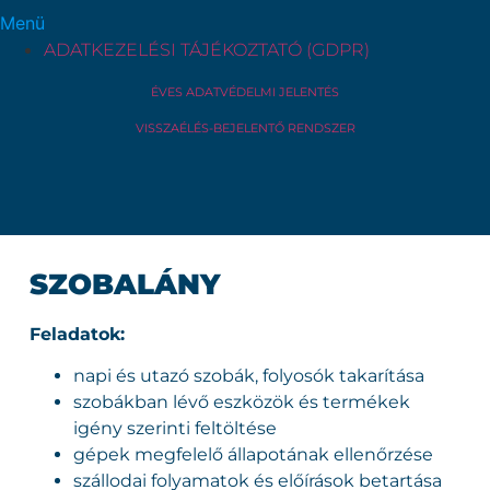
Menü
ADATKEZELÉSI TÁJÉKOZTATÓ (GDPR)
ÉVES ADATVÉDELMI JELENTÉS
VISSZAÉLÉS-BEJELENTŐ RENDSZER
SZOBALÁNY
Feladatok:
napi és utazó szobák, folyosók takarítása
szobákban lévő eszközök és termékek
igény szerinti feltöltése
gépek megfelelő állapotának ellenőrzése
szállodai folyamatok és előírások betartása