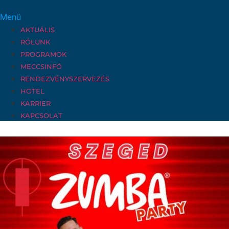
Menü
AKTUÁLIS
RÓLUNK
PROGRAMOK
MECCSINFÓ
RENDEZVÉNYSZERVEZÉS
HOTEL
KARRIER
KAPCSOLAT