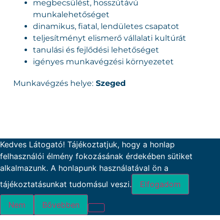
megbecsülést, hosszútávú
munkalehetőséget
dinamikus, fiatal, lendületes csapatot
teljesítményt elismerő vállalati kultúrát
tanulási és fejlődési lehetőséget
igényes munkavégzési környezetet
Munkavégzés helye:
Szeged
Kedves Látogató! Tájékoztatjuk, hogy a honlap
felhasználói élmény fokozásának érdekében sütiket
alkalmazunk. A honlapunk használatával ön a
tájékoztatásunkat tudomásul veszi.
Elfogadom
Nem
Bővebben