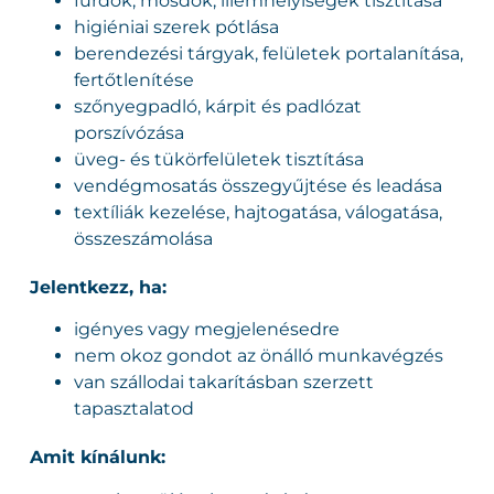
fürdők, mosdók, illemhelyiségek tisztítása
higiéniai szerek pótlása
berendezési tárgyak, felületek portalanítása,
fertőtlenítése
szőnyegpadló, kárpit és padlózat
porszívózása
üveg- és tükörfelületek tisztítása
vendégmosatás összegyűjtése és leadása
textíliák kezelése, hajtogatása, válogatása,
összeszámolása
Jelentkezz, ha:
igényes vagy megjelenésedre
nem okoz gondot az önálló munkavégzés
van szállodai takarításban szerzett
tapasztalatod
Amit kínálunk: