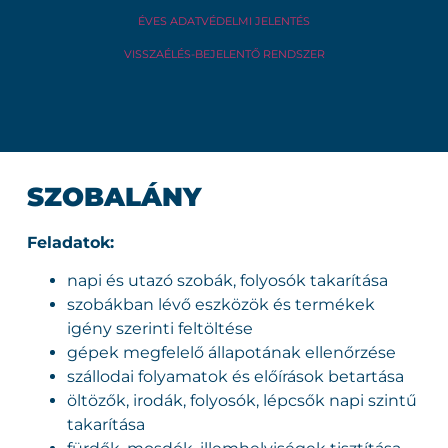
ÉVES ADATVÉDELMI JELENTÉS
VISSZAÉLÉS-BEJELENTŐ RENDSZER
SZOBALÁNY
Feladatok:
napi és utazó szobák, folyosók takarítása
szobákban lévő eszközök és termékek
igény szerinti feltöltése
gépek megfelelő állapotának ellenőrzése
szállodai folyamatok és előírások betartása
öltözők, irodák, folyosók, lépcsők napi szintű
takarítása