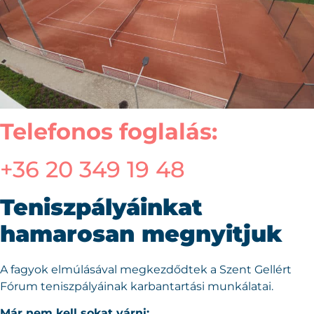
Telefonos foglalás:
+36 20 349 19 48
Teniszpályáinkat
hamarosan megnyitjuk
A fagyok elmúlásával megkezdődtek a Szent Gellért
Fórum teniszpályáinak karbantartási munkálatai.
Már nem kell sokat várni: