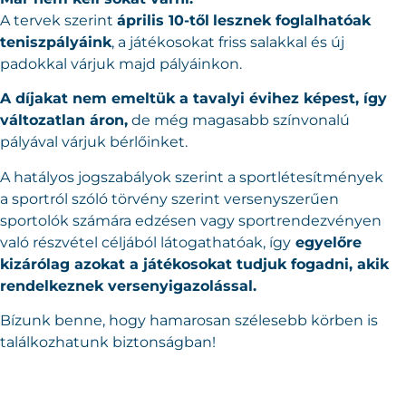
A tervek szerint
április 10-től
lesznek
foglalhatóak
teniszpályáink
, a játékosokat friss salakkal és új
padokkal várjuk majd pályáinkon.
A díjakat nem emeltük a tavalyi évihez képest, így
változatlan áron,
de még magasabb színvonalú
pályával várjuk bérlőinket.
A hatályos jogszabályok szerint a sportlétesítmények
a sportról szóló törvény szerint versenyszerűen
sportolók számára edzésen vagy sportrendezvényen
való részvétel céljából látogathatóak, így
egyelőre
kizárólag azokat a játékosokat tudjuk fogadni, akik
rendelkeznek versenyigazolással.
Bízunk benne, hogy hamarosan szélesebb körben is
találkozhatunk biztonságban!