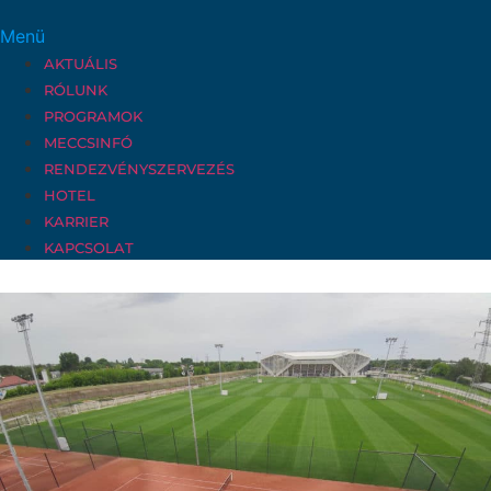
Menü
AKTUÁLIS
RÓLUNK
PROGRAMOK
MECCSINFÓ
RENDEZVÉNYSZERVEZÉS
HOTEL
KARRIER
KAPCSOLAT