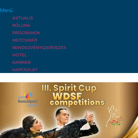
Menü
AKTUÁLIS
RÓLUNK
PROGRAMOK
MECCSINFÓ
RENDEZVÉNYSZERVEZÉS
HOTEL
KARRIER
KAPCSOLAT