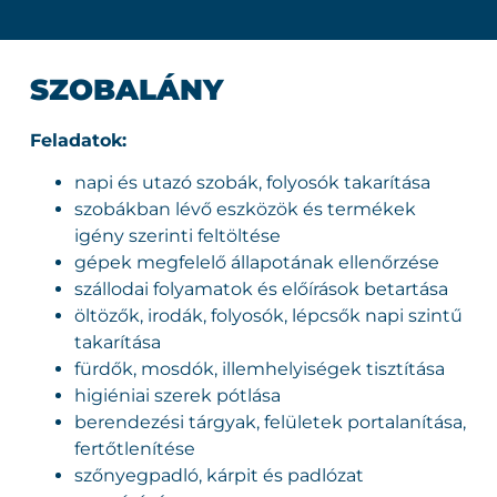
SZOBALÁNY
Feladatok:
napi és utazó szobák, folyosók takarítása
szobákban lévő eszközök és termékek
igény szerinti feltöltése
gépek megfelelő állapotának ellenőrzése
szállodai folyamatok és előírások betartása
öltözők, irodák, folyosók, lépcsők napi szintű
takarítása
fürdők, mosdók, illemhelyiségek tisztítása
higiéniai szerek pótlása
berendezési tárgyak, felületek portalanítása,
fertőtlenítése
szőnyegpadló, kárpit és padlózat