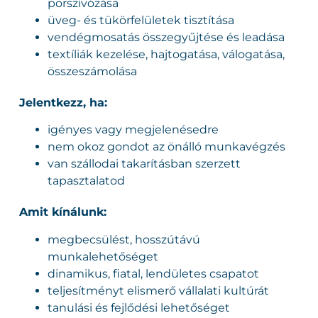
porszívózása
üveg- és tükörfelületek tisztítása
vendégmosatás összegyűjtése és leadása
textíliák kezelése, hajtogatása, válogatása,
összeszámolása
Jelentkezz, ha:
igényes vagy megjelenésedre
nem okoz gondot az önálló munkavégzés
van szállodai takarításban szerzett
tapasztalatod
Amit kínálunk:
megbecsülést, hosszútávú
munkalehetőséget
dinamikus, fiatal, lendületes csapatot
teljesítményt elismerő vállalati kultúrát
tanulási és fejlődési lehetőséget