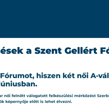
ések a Szent Gellért 
 Fórumot, hiszen két női A-vá
júniusban.
yar női felnőtt válogatott felkészülési mérkőzést Szer
ók képernyője előtt is lehet élvezni.