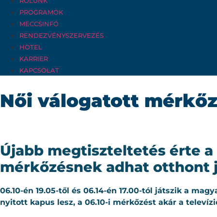
RÓLUNK
PROGRAMOK
MECCSINFÓ
RENDEZVÉNYSZERVEZÉS
HOTEL
KARRIER
KAPCSOLAT
Női válogatott mérkőz
Újabb megtiszteltetés érte a
mérkőzésnek adhat otthont 
06.10-én 19.05-től és 06.14-én 17.00-tól játszik a mag
nyitott kapus lesz, a 06.10-i mérkőzést akár a televízi