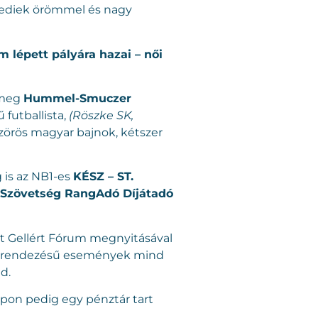
egediek örömmel és nagy
lépett pályára hazai – női
 meg
Hummel-Smuczer
futballista,
(Röszke SK,
tszörös magyar bajnok, kétszer
g is az NB1-es
KÉSZ – ST.
 Szövetség RangAdó Díjátadó
nt Gellért Fórum megnyitásával
azai rendezésű események mind
d.
apon pedig egy pénztár tart