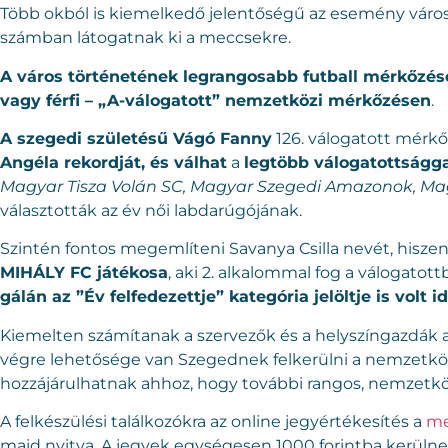
Több okból is kiemelkedő jelentőségű az esemény váro
számban látogatnak ki a meccsekre.
A város történetének legrangosabb futball mérkőzés
vagy férfi – „A-válogatott” nemzetközi mérkőzésen
.
A szegedi születésű Vágó Fanny
126. válogatott mérk
Angéla rekordját, és válhat
a
legtöbb válogatottságg
Magyar Tisza Volán SC, Magyar Szegedi Amazonok, Ma
választották az év női labdarúgójának.
Szintén fontos megemlíteni Savanya Csilla nevét, hiszen 
MIHÁLY FC játékosa
, aki 2. alkalommal fog a válogatot
gálán az ”Év felfedezettje” kategória jelöltje is volt i
Kiemelten számítanak a szervezők és a helyszíngazdák a
végre lehetősége van Szegednek felkerülni a nemzetközi
hozzájárulhatnak ahhoz, hogy további rangos, nemzetkö
A felkészülési találkozókra az online jegyértékesítés a
me
majd nyitva. A jegyek egységesen 1000 forintba kerülnek