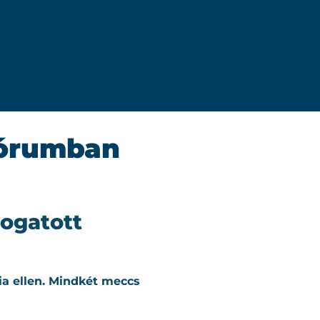
Fórumban
logatott
bia ellen. Mindkét meccs