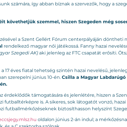
sunk számára, így abban bíznak a szervezők, hogy a sz
éit követhetjük szemmel, hiszen Szegeden még sosem 
őzésével a Szent Gellért Fórum centerpályáján döntheti
al
rendelkező magyar női játékossá. Fanny hazai nevelésű 
gyar Szegedi AK)
aki jelenleg az FTC csapatát erősíti. Ö
a 17 éves fiatal tehetség szintén hazai nevelésű, jelenle
tban szerepelni június 10-én.
Csilla a Magyar Labdarúgó
dén.
z érdeklődők támogatására és jelenlétére, hiszen a Sze
 futballtérképre is. A sikeres, sok látogatót vonzó, h
zi futballmérkőzéseknek biztosíthasson helyszínt Szege
ccsjegy.mlsz.hu
oldalon június 2-án indul; a mérkőzésn
, és a C szektorba szólnak.