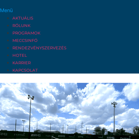
Menü
AKTUÁLIS
RÓLUNK
PROGRAMOK
MECCSINFÓ
RENDEZVÉNYSZERVEZÉS
HOTEL
KARRIER
KAPCSOLAT