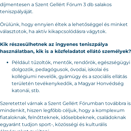
díjmentesen a Szent Gellért Fórum 3 db salakos
teniszpályáját.
Örülünk, hogy ennyien éltek a lehetőséggel és minket
választotok, ha aktív kikapcsolódásra vágytok.
Kik részesülhetnek az ingyenes teniszpálya
használatban, kik is a közfeladatot ellátó személyek?
Például: tűzoltók, mentők, rendőrök, egészségügyi
dolgozók, pedagógusok, óvodai, iskolai és
kollégiumi nevelők, gyámügy és a szociális ellátás
területén tevékenykedők, a Magyar Honvédség
katonái, stb.
Szeretettel várnak a Szent Gellért Fórumban továbbra is
mindenkit, hiszen legfőbb céljuk, hogy a komplexum
fiataloknak, felnőtteknek, idősebbeknek, családoknak
egyaránt tudjon sport-, közösségi és kulturális