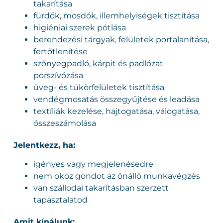
takarítása
fürdők, mosdók, illemhelyiségek tisztítása
higiéniai szerek pótlása
berendezési tárgyak, felületek portalanítása,
fertőtlenítése
szőnyegpadló, kárpit és padlózat
porszívózása
üveg- és tükörfelületek tisztítása
vendégmosatás összegyűjtése és leadása
textíliák kezelése, hajtogatása, válogatása,
összeszámolása
Jelentkezz, ha:
igényes vagy megjelenésedre
nem okoz gondot az önálló munkavégzés
van szállodai takarításban szerzett
tapasztalatod
Amit kínálunk: