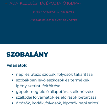
ADATKEZELÉSI TÁJÉKOZTATÓ (GDPR)
ÉVES ADATVÉDELMI JELENTÉS
VISSZAÉLÉS-BEJELENTŐ RENDSZER
SZOBALÁNY
Feladatok:
napi és utazó szobák, folyosók takarítása
szobákban lévő eszközök és termékek
igény szerinti feltöltése
gépek megfelelő állapotának ellenőrzése
szállodai folyamatok és előírások betartása
öltözők, irodák, folyosók, lépcsők napi szintű