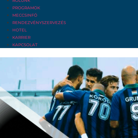
RÓLUNK
PROGRAMOK
MECCSINFÓ
RENDEZVÉNYSZERVEZÉS
HOTEL
KARRIER
KAPCSOLAT