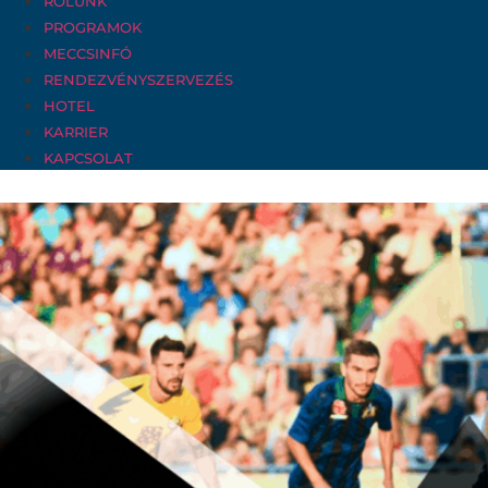
RÓLUNK
PROGRAMOK
MECCSINFÓ
RENDEZVÉNYSZERVEZÉS
HOTEL
KARRIER
KAPCSOLAT