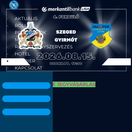
Ugrás
a
tartalomhoz
AKTUÁLIS
RÓLUNK
PROGRAMOK
MECCSINFÓ
RENDEZVÉNYSZERVEZÉS
HOTEL
KARRIER
KAPCSOLAT
ONLINE JEGYVÁSÁRLÁS